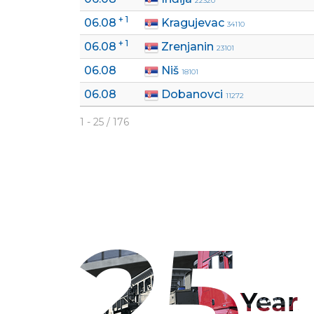
22320
+ 1
06.08
Kragujevac
34110
+ 1
06.08
Zrenjanin
23101
06.08
Niš
18101
06.08
Dobanovci
11272
1 - 25 / 176