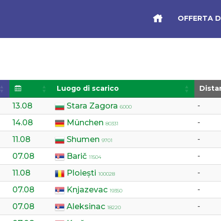
OFFERTA D
Luogo di scarico
Dista
13.08
Stara Zagora
-
6000
14.08
München
-
80331
11.08
Shumen
-
9701
07.08
Barič
-
11504
11.08
Ploiești
-
100028
07.08
Knjazevac
-
19350
07.08
Aleksinac
-
18220