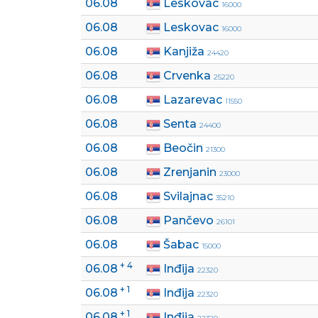
06.08
Leskovac
16000
06.08
Leskovac
16000
06.08
Kanjiža
24420
06.08
Crvenka
25220
06.08
Lazarevac
11550
06.08
Senta
24400
06.08
Beočin
21300
06.08
Zrenjanin
23000
06.08
Svilajnac
35210
06.08
Pančevo
26101
06.08
Šabac
15000
+ 4
06.08
Inđija
22320
+ 1
06.08
Inđija
22320
+ 1
06.08
Inđija