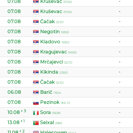
07.08
Kruševac
-
37000
07.08
Kruševac
-
37000
07.08
Čačak
-
32101
07.08
Negotin
-
19300
07.08
Kladovo
-
19320
07.08
Kragujevac
-
34000
07.08
Mrčajevci
-
32210
07.08
Kikinda
-
23300
07.08
Čačak
-
32101
06.08
Barič
-
11504
07.08
Pezinok
-
902 01
+ 3
10.08
Sora
-
03039
+ 1
13.08
Seixal
-
2865
+ 2
11.08
Halesowen
-