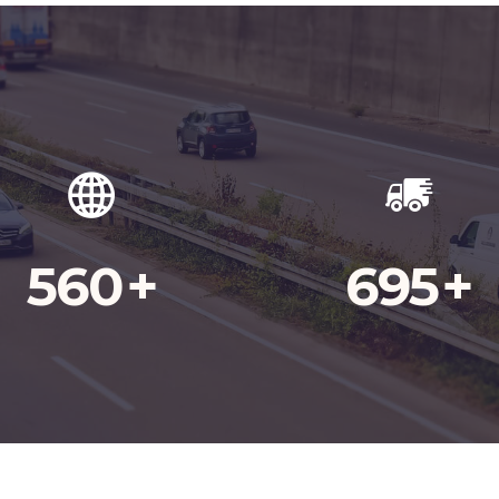
560
+
695
+