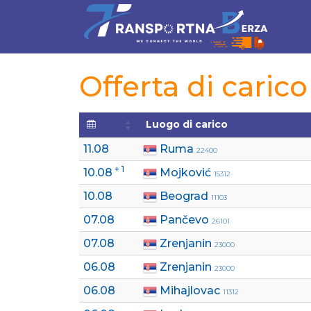
Offerta di carico
Luogo di carico
11.08
Ruma
22400
+ 1
10.08
Mojković
15312
10.08
Beograd
11103
07.08
Pančevo
26101
07.08
Zrenjanin
23000
06.08
Zrenjanin
23000
06.08
Mihajlovac
11312