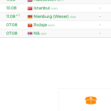
B63 3
10.08
Istanbul
-
34363
+ 1
11.08
Nienburg (Weser)
-
31582
07.08
Rožaje
-
84310
07.08
Niš
-
18101