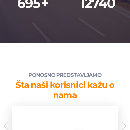
695
+
12740
PONOSNO PREDSTAVLJAMO
Šta naši korisnici kažu o
nama